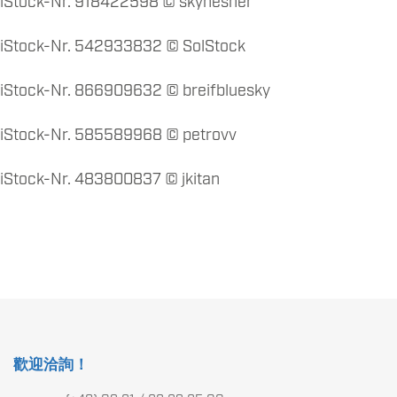
iStock-Nr. 918422598 © skynesher
iStock-Nr. 542933832 © SolStock
iStock-Nr. 866909632 © breifbluesky
iStock-Nr. 585589968 © petrovv
iStock-Nr. 483800837 © jkitan
歡迎洽詢！